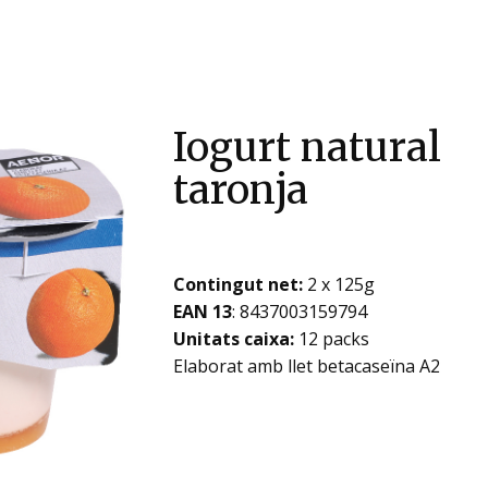
Iogurt natural
taronja
Contingut net:
2 x 125g
EAN 13
: ​​​​​8437003159794
Unitats caixa:
12 packs
Elaborat amb llet betacaseïna A2