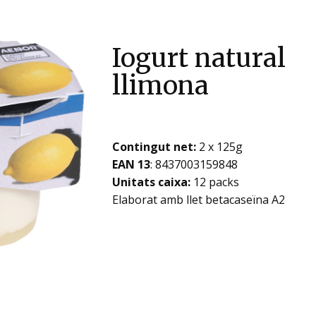
Iogurt natural
llimona
Contingut net:
2 x 125g
EAN 13
: ​​​​8437003159848
Unitats caixa:
12 packs
Elaborat amb llet betacaseïna A2