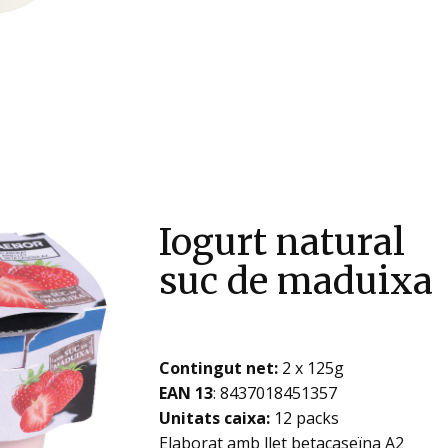
Iogurt natural
suc de maduixa
Contingut net:
2 x 125g
EAN 13
: ​​​​​​​8437018451357
Unitats caixa:
12 packs
Elaborat amb llet betacaseïna A2