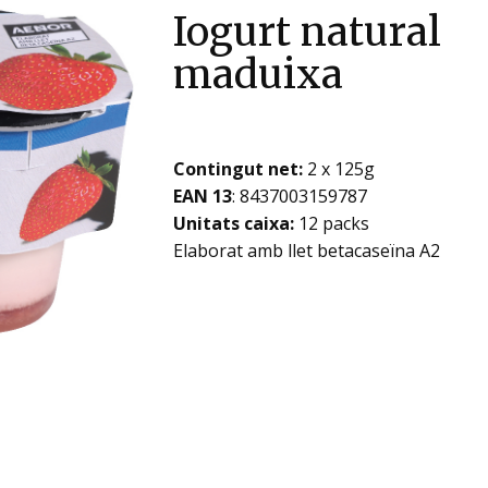
Iogurt natural
maduixa
Contingut net:
2 x 125g
EAN 13
: ​​​8437003159787
Unitats caixa:
12 packs
Elaborat amb llet betacaseïna A2