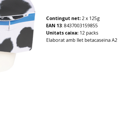
Contingut net:
2 x 125g
EAN 13
: ​​8437003159855
Unitats caixa:
12 packs
Elaborat amb llet betacaseïna A2