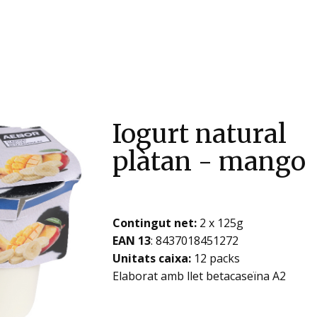
Iogurt natural
plàtan - mango
Contingut net:
2 x 125g
EAN 13
: ​​​​​​8437018451272
Unitats caixa:
12 packs
Elaborat amb llet betacaseïna A2